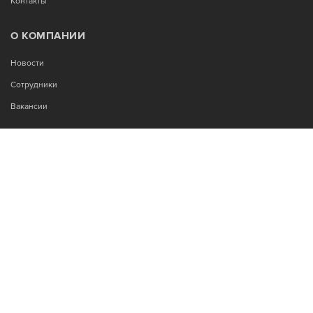
Контакты
О КОМПАНИИ
Новости
Сотрудники
Вакансии
МЫ В СОЦСЕТЯХ:
Возникли вопросы?
00
00
Звоните Пн-Пт с 9
до 18
, без обеда
+7-995-900-92-14