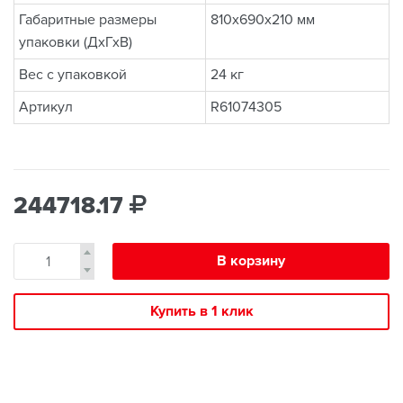
Габаритные размеры
810x690x210 мм
упаковки (ДхГхВ)
Вес с упаковкой
24 кг
Артикул
R61074305
244718.17
В корзину
Купить в 1 клик