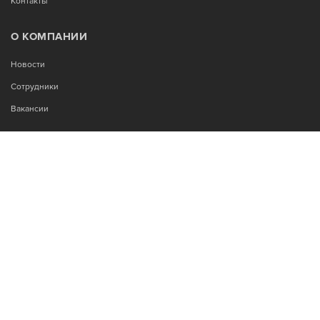
Контакты
О КОМПАНИИ
Новости
Сотрудники
Вакансии
МЫ В СОЦСЕТЯХ:
Возникли вопросы?
00
00
Звоните Пн-Пт с 9
до 18
, без обеда
+7-995-900-92-14