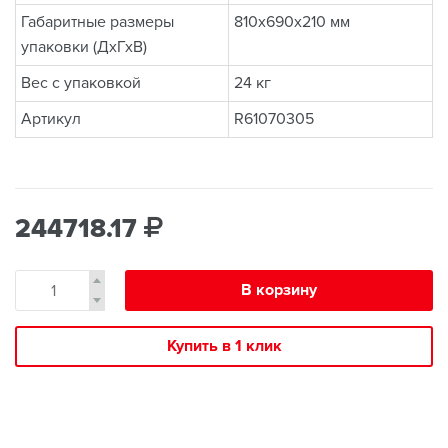
Габаритные размеры
810x690x210 мм
упаковки (ДхГхВ)
Вес с упаковкой
24 кг
Артикул
R61070305
244718.17
В корзину
Купить в 1 клик