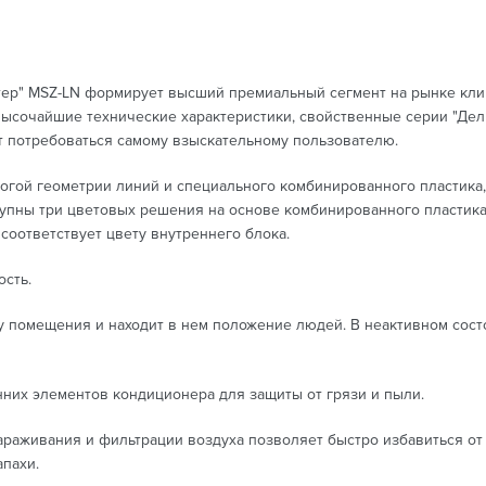
ер" MSZ-LN формирует высший премиальный сегмент на рынке клим
 высочайшие технические характеристики, свойственные серии "Де
т потребоваться самому взыскательному пользователю.
трогой геометрии линий и специального комбинированного пластика
тупны три цветовых решения на основе комбинированного пластика 
соответствует цвету внутреннего блока.
сть.
ну помещения и находит в нем положение людей. В неактивном сос
енних элементов кондиционера для защиты от грязи и пыли.
араживания и фильтрации воздуха позволяет быстро избавиться от
пахи.