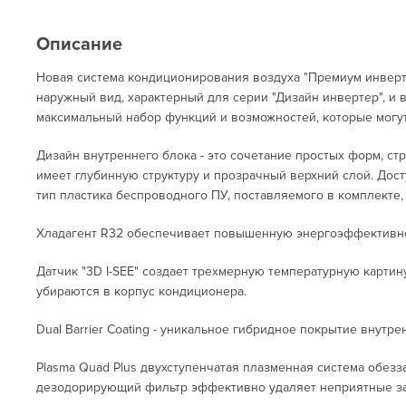
Описание
Новая система кондиционирования воздуха "Премиум инверт
наружный вид, характерный для серии "Дизайн инвертер", и
максимальный набор функций и возможностей, которые могу
Дизайн внутреннего блока - это сочетание простых форм, с
имеет глубинную структуру и прозрачный верхний слой. Дос
тип пластика беспроводного ПУ, поставляемого в комплекте, 
Хладагент R32 обеспечивает повышенную энергоэффективно
Датчик "3D I-SEE" создает трехмерную температурную карти
убираются в корпус кондиционера.
Dual Barrier Coating - уникальное гибридное покрытие внутр
Plasma Quad Plus двухступенчатая плазменная система обезз
дезодорирующий фильтр эффективно удаляет неприятные за