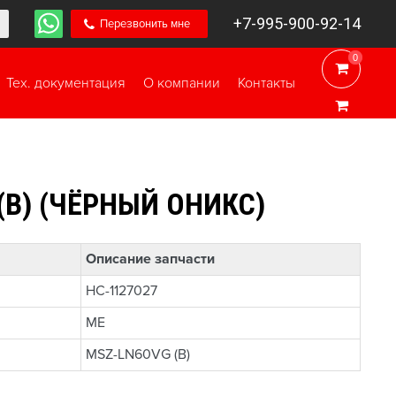
+7-995-900-92-14
Перезвонить мне
0
0
Тех. документация
О компании
Контакты
B) (ЧЁРНЫЙ ОНИКС)
Описание запчасти
НС-1127027
ME
MSZ-LN60VG (B)