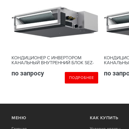
КОНДИЦИОНЕР С ИНВЕРТОРОМ
КОНДИЦИО
-
КАНАЛЬНЫЙ ВНУТРЕННИЙ БЛОК SEZ-
КАНАЛЬНЫЙ
M25DA
M35DA
по запросу
по запр
Е
ПОДРОБНЕЕ
МЕНЮ
КАК КУПИТЬ
Главная
Условия оплаты