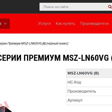
в
Услуги
Как купить
Производители
серии Премиум MSZ-LN60VG (B) (чёрный оникс)
ЕРИИ ПРЕМИУМ MSZ-LN60VG (
MSZ-LN60VG (B)
НС-Код
Производитель
Артикул