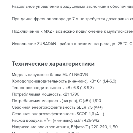
Раздельное управление воздушными заслонками обеспечивае
При длине фреонопровода до 7 м не требуется дозаправка хл
Подключение к MXZ - возможно подключение к мультисистема
Исполнение ZUBADAN - работа в режиме нагрева до -25 °С. 
Технические характеристики
Модель наружного блока MUZ-LN60VG
Холодопроизводительность (мин-макс), кВт 6,1 (1,4-6,9)
Теплопроизводительность, кВт 6,8 (1,8-9,3)
Потребляемая мощность, кВт 1,790
Потребляемая мощность (нагрев), С (кВт) 1,810
Сезонная энергоэффективность SEER 7,5 (A++)
Сезонная энергоэффективность SCOP 4,6 (A++)
3
Расход воздуха, м
/ч (мин-макс), м3/ч 426-942
Напряжение электропитания, В/фаза/Гц 220-240, 1, 50