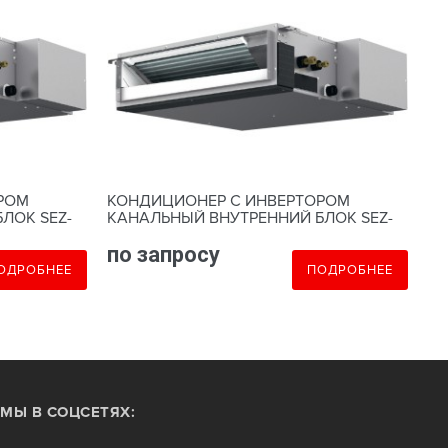
РОМ
КОНДИЦИОНЕР С ИНВЕРТОРОМ
К
ЛОК SEZ-
КАНАЛЬНЫЙ ВНУТРЕННИЙ БЛОК SEZ-
КА
M60DA
M7
по запросу
п
ОДРОБНЕЕ
ПОДРОБНЕЕ
МЫ В СОЦСЕТЯХ: