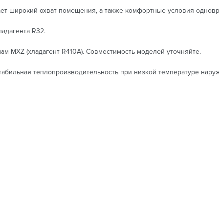
т широкий охват помещения, а также комфортные условия одновр
адагента R32.
м MXZ (хладагент R410A). Совместимость моделей уточняйте.
Стабильная теплопроизводительность при низкой температуре наруж