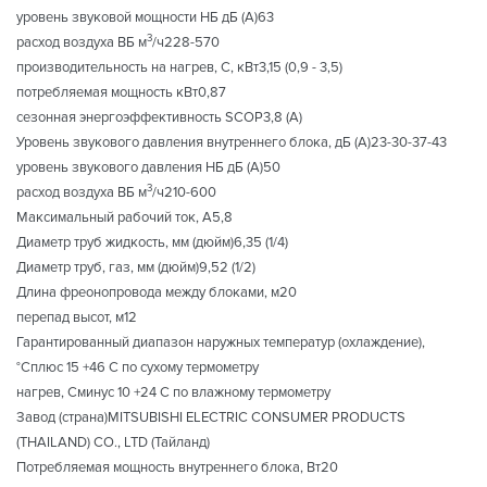
уровень звуковой мощности НБ дБ (А)63
3
расход воздуха ВБ м
/ч228-570
производительность на нагрев, С, кВт3,15 (0,9 - 3,5)
потребляемая мощность кВт0,87
сезонная энергоэффективность SCOP3,8 (А)
Уровень звукового давления внутреннего блока, дБ (А)23-30-37-43
уровень звукового давления НБ дБ (А)50
3
расход воздуха ВБ м
/ч210-600
Максимальный рабочий ток, А5,8
Диаметр труб жидкость, мм (дюйм)6,35 (1/4)
Диаметр труб, газ, мм (дюйм)9,52 (1/2)
Длина фреонопровода между блоками, м20
перепад высот, м12
Гарантированный диапазон наружных температур (охлаждение),
°Сплюс 15 +46 С по сухому термометру
нагрев, Сминус 10 +24 С по влажному термометру
Завод (страна)MITSUBISHI ELECTRIC CONSUMER PRODUCTS
(THAILAND) CO., LTD (Тайланд)
Потребляемая мощность внутреннего блока, Вт20