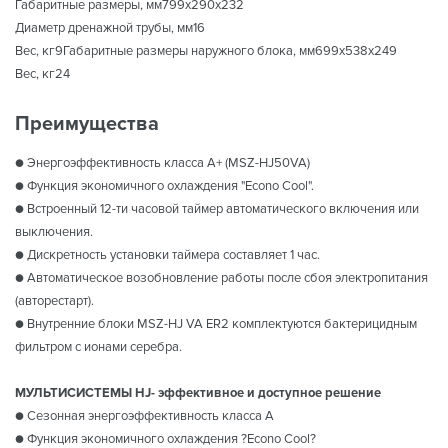
Габаритные размеры, мм799x290x232
Диаметр дренажной трубы, мм16
Вес, кг9Габаритные размеры наружного блока, мм699x538x249
Вес, кг24
Преимущества
● Энергоэффективность класса А+ (MSZ-HJ50VA)
● Функция экономичного охлаждения "Econo Cool".
● Встроенный 12-ти часовой таймер автоматического включения или
выключения.
● Дискретность установки таймера составляет 1 час.
● Автоматическое возобновление работы после сбоя электропитания
(авторестарт).
● Внутренние блоки MSZ-HJ VA ER2 комплектуются бактерицидным
фильтром с ионами серебра.
МУЛЬТИСИСТЕМЫ HJ- эффективное и доступное решение
● Сезонная энергоэффективность класса А
● Функция экономичного охлаждения ?Econo Cool?