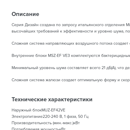
Описание
Серия Дизайн создана по запросу итальянского отделения Mit
высочайших требований к эффективности и уровню шума, по к
Сложная система направляющих воздушного потока создает о
Внутренние блоки MSZ-EF VE3 комплектуются бактерицидным
Минимальный уровень шума составляет всего 21 дБ(А), что 
Сложная система жалюзи создает оптимальную форму и скоро
Технические характеристики
Наружный блокMUZ-EF42VE
Электропитание220-240 В, 1 фаза, 50 Гц
Производительность (мин.-макс.)кВт
Потребляемая мощностькВт