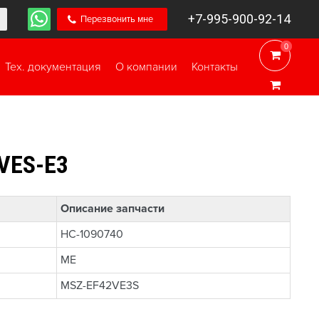
+7-995-900-92-14
Перезвонить мне
0
0
Тех. документация
О компании
Контакты
VES-E3
Описание запчасти
НС-1090740
ME
MSZ-EF42VE3S