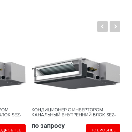
РОМ
КОНДИЦИОНЕР С ИНВЕРТОРОМ
К
ЛОК SEZ-
КАНАЛЬНЫЙ ВНУТРЕННИЙ БЛОК SEZ-
КА
M60DA
M7
по запросу
п
ОДРОБНЕЕ
ПОДРОБНЕЕ