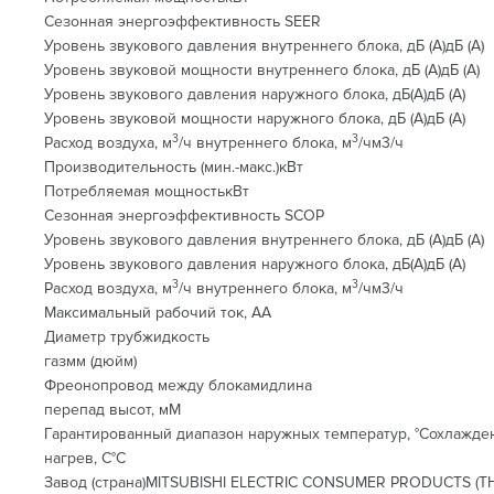
Сезонная энергоэффективность SEER
Уровень звукового давления внутреннего блока, дБ (А)дБ (А)
Уровень звуковой мощности внутреннего блока, дБ (А)дБ (А)
Уровень звукового давления наружного блока, дБ(A)дБ (А)
Уровень звуковой мощности наружного блока, дБ (А)дБ (А)
3
3
Расход воздуха, м
/ч внутреннего блока, м
/чм3/ч
Производительность (мин.-макс.)кВт
Потребляемая мощностькВт
Сезонная энергоэффективность SCOP
Уровень звукового давления внутреннего блока, дБ (А)дБ (А)
Уровень звукового давления наружного блока, дБ(A)дБ (А)
3
3
Расход воздуха, м
/ч внутреннего блока, м
/чм3/ч
Максимальный рабочий ток, АА
Диаметр трубжидкость
газмм (дюйм)
Фреонопровод между блокамидлина
перепад высот, мМ
Гарантированный диапазон наружных температур, °Сохлажде
нагрев, С°С
Завод (страна)MITSUBISHI ELECTRIC CONSUMER PRODUCTS (THA