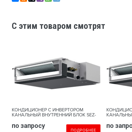
C этим товаром смотрят
КОНДИЦИОНЕР С ИНВЕРТОРОМ
КОНДИЦИО
-
КАНАЛЬНЫЙ ВНУТРЕННИЙ БЛОК SEZ-
КАНАЛЬНЫЙ
M25DA
M35DA
по запросу
по запр
Е
ПОДРОБНЕЕ