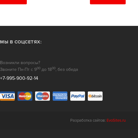
МЫ В СОЦСЕТЯХ:
Возникли вопросы?
00
00
Звоните Пн-Пт с 9
до 18
, без обеда
+7-995-900-92-14
Разработка сайтов:
EvoSites.ru