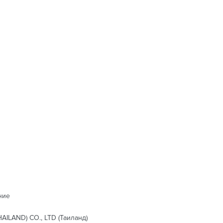
ние
ILAND) CO., LTD (Таиланд)