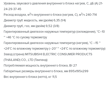
Уровень звукового давления внутреннего блока нагрев, С, дБ (А) 21-
24-29-37-45
3
3
Расход воздуха, м
/ч внутреннего блока (нагрев, С), м
/ч 240-714
Диаметр труб жидкость, мм (дюйм) 6,35 (1/4)
Диаметр труб, газ, мм (дюйм) 9,52 (3/8)
Гарантированный диапазон наружных температур (охлаждение), °С–10
~ +46 °C по сухому термометру
Гарантированный диапазон наружных температур (нагрев), °С –15 ~
+24°C по влажному термометру (–20* ~ +24°C по влажному термометру)
Завод (страна) MITSUBISHI ELECTRIC CONSUMER PRODUCTS
(THAILAND) CO., LTD (Таиланд)
Потребляемая мощность внутреннего блока, Вт 27
Габаритные размеры внутреннего блока, мм 895x195x299
Вес внутреннего блока (нетто), кг 11,5