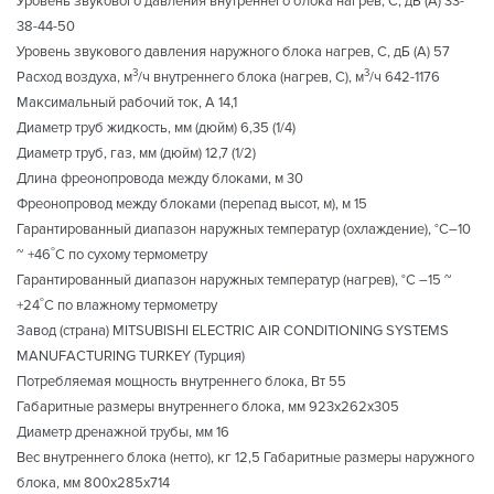
Уровень звукового давления внутреннего блока нагрев, С, дБ (А) 33-
38-44-50
Уровень звукового давления наружного блока нагрев, С, дБ (А) 57
3
3
Расход воздуха, м
/ч внутреннего блока (нагрев, С), м
/ч 642-1176
Максимальный рабочий ток, А 14,1
Диаметр труб жидкость, мм (дюйм) 6,35 (1/4)
Диаметр труб, газ, мм (дюйм) 12,7 (1/2)
Длина фреонопровода между блоками, м 30
Фреонопровод между блоками (перепад высот, м), м 15
Гарантированный диапазон наружных температур (охлаждение), °С–10
º
~ +46
C по сухому термометру
Гарантированный диапазон наружных температур (нагрев), °С –15 ~
º
+24
C по влажному термометру
Завод (страна) MITSUBISHI ELECTRIC AIR CONDITIONING SYSTEMS
MANUFACTURING TURKEY (Турция)
Потребляемая мощность внутреннего блока, Вт 55
Габаритные размеры внутреннего блока, мм 923х262х305
Диаметр дренажной трубы, мм 16
Вес внутреннего блока (нетто), кг 12,5 Габаритные размеры наружного
блока, мм 800x285x714