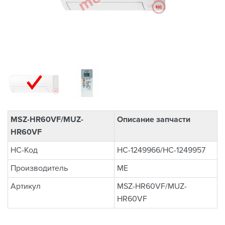
MSZ-HR60VF/MUZ-
Описание запчасти
HR60VF
НС-Код
НС-1249966/НС-1249957
Производитель
ME
Артикул
MSZ-HR60VF/MUZ-
HR60VF