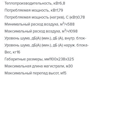
Теплопроизводительность, кВт6,8
Потребляемая мощность, кВт1,79
Потребляемая мощность (нагрев), С (кВт)0,78
3
Минимальный расход воздуха, м
/ч588
3
Максимальный расход воздуха, м
/ч1098
Уровень шума, дБ(A) (мин.), дБ (А), внутр. блок-
Уровень шума, дБ(A) (мин.), дБ (А) наруж. блока-
Вес, кг16
Габаритные размеры, мм1100x238x325
Максимальная длина магистрали, м30
Максимальный перепад высот, м15