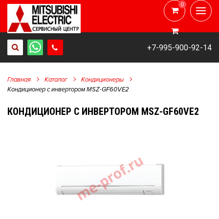
0
0
+7-995-900-92-14
Главная
Каталог
Кондиционеры
Кондиционер с инвертором MSZ-GF60VE2
КОНДИЦИОНЕР С ИНВЕРТОРОМ MSZ-GF60VE2