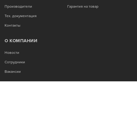
Производители
Гарантия на товар
Тех. документация
Контакты
О КОМПАНИИ
Новости
Сотрудники
Вакансии
МЫ В СОЦСЕТЯХ:
Возникли вопросы?
00
00
Звоните Пн-Пт с 9
до 18
, без обеда
+7-995-900-92-14