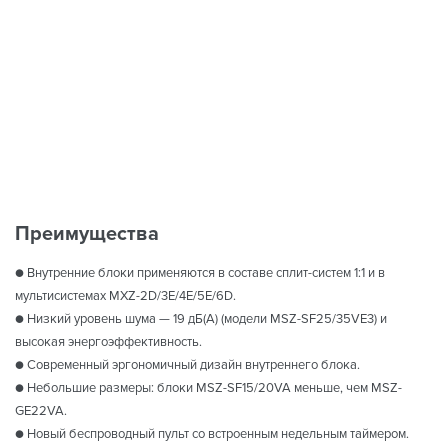
Преимущества
● Внутренние блоки применяются в составе сплит-систем 1:1 и в
мультисистемах MXZ-2D/3E/4E/5E/6D.
● Низкий уровень шума — 19 дБ(А) (модели MSZ-SF25/35VE3) и
высокая энергоэффективность.
● Современный эргономичный дизайн внутреннего блока.
● Небольшие размеры: блоки MSZ-SF15/20VA меньше, чем MSZ-
GE22VA.
● Новый беспроводный пульт со встроенным недельным таймером.