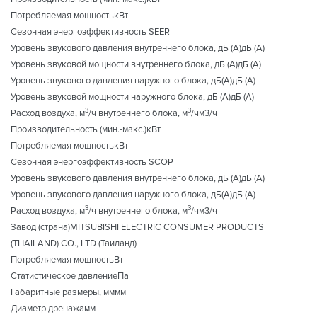
Потребляемая мощностькВт
Сезонная энергоэффективность SEER
Уровень звукового давления внутреннего блока, дБ (А)дБ (А)
Уровень звуковой мощности внутреннего блока, дБ (А)дБ (А)
Уровень звукового давления наружного блока, дБ(A)дБ (А)
Уровень звуковой мощности наружного блока, дБ (А)дБ (А)
3
3
Расход воздуха, м
/ч внутреннего блока, м
/чм3/ч
Производительность (мин.-макс.)кВт
Потребляемая мощностькВт
Сезонная энергоэффективность SCOP
Уровень звукового давления внутреннего блока, дБ (А)дБ (А)
Уровень звукового давления наружного блока, дБ(A)дБ (А)
3
3
Расход воздуха, м
/ч внутреннего блока, м
/чм3/ч
Завод (страна)MITSUBISHI ELECTRIC CONSUMER PRODUCTS
(THAILAND) CO., LTD (Таиланд)
Потребляемая мощностьВт
Статистическое давлениеПа
Габаритные размеры, мммм
Диаметр дренажамм