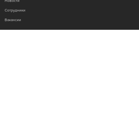
Новости
Сотрудники
Вакансии
МЫ В СОЦСЕТЯХ:
Возникли вопросы?
00
00
Звоните Пн-Пт с 9
до 18
, без обеда
+7-995-900-92-14
© 2021 Запасные части и ремонт кондиционеров Mitsubishi
Разработка сайтов:
EvoSites.ru